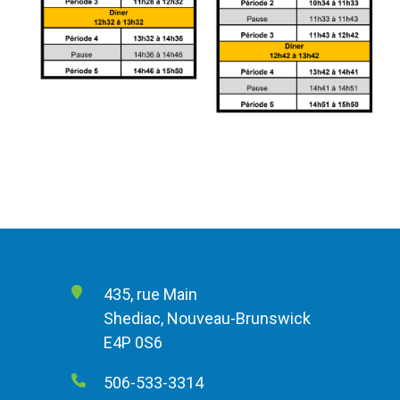
435, rue Main
Shediac, Nouveau-Brunswick
E4P 0S6
506-533-3314